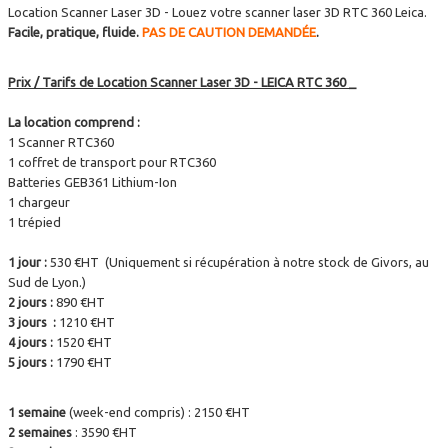
Location Scanner Laser 3D - Louez votre scanner laser 3D RTC 360 Leica.
Facile, pratique, fluide.
PAS DE CAUTION DEMANDÉE
.
Prix / Tarifs de Location Scanner Laser 3D - LEICA RTC 360 _
La location comprend :
1 Scanner RTC360
1 coffret de transport pour RTC360
Batteries GEB361 Lithium-Ion
1 chargeur
1 trépied
1 jour :
530 €HT (Uniquement si récupération à notre stock de Givors, au
Sud de Lyon.)
2 jours :
890 €HT
3 jours :
1210 €HT
4 jours :
1520 €HT
5 jours :
1790 €HT
1 semaine
(week-end compris) : 2150 €HT
2 semaines
: 3590 €HT