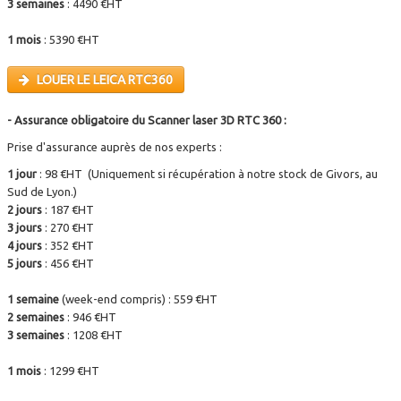
3 semaines
: 4490 €HT
1 mois
: 5390 €HT
LOUER LE LEICA RTC360
- Assurance obligatoire du Scanner laser 3D RTC 360 :
Prise d'assurance auprès de nos experts :
1 jour
: 98 €HT (Uniquement si récupération à notre stock de Givors, au
Sud de Lyon.)
2 jours
: 187 €HT
3 jours
: 270 €HT
4 jours
: 352 €HT
5 jours
: 456 €HT
1 semaine
(week-end compris) : 559 €HT
2 semaines
: 946 €HT
3 semaines
: 1208 €HT
1 mois
: 1299 €HT