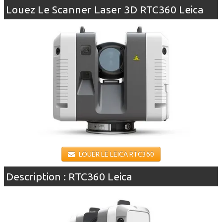
Scanner Laser d'Occasion
Louez Le Scanner Laser 3D RTC360 Leica
Vente Accessoires Scanner
▼
Assemblage
Accompagnement
Formation
Contact
LOUER LE LEICA RTC360
Description : RTC360 Leica