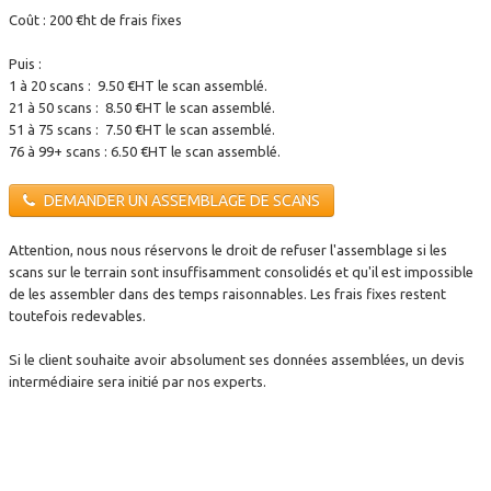
Coût : 200 €ht de frais fixes
Puis :
1 à 20 scans : 9.50 €HT le scan assemblé.
21 à 50 scans : 8.50 €HT le scan assemblé.
51 à 75 scans : 7.50 €HT le scan assemblé.
76 à 99+ scans : 6.50 €HT le scan assemblé.
DEMANDER UN ASSEMBLAGE DE SCANS
Attention, nous nous réservons le droit de refuser l'assemblage si les
scans sur le terrain sont insuffisamment consolidés et qu'il est impossible
de les assembler dans des temps raisonnables. Les frais fixes restent
toutefois redevables.
Si le client souhaite avoir absolument ses données assemblées, un devis
intermédiaire sera initié par nos experts.
tags : location rtc360, location leica rtc360, prix location rtc360, meilleur
prix location rtc360, prix pas cher location rtc 360, louer leica rtc 360,
location lyon rtc360, location paris rtc360, location bordeaux rtc360,
location marseille rtc360