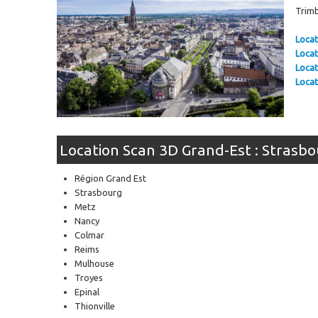
Trimb
Locat
Locat
Locat
Locat
Location Scan 3D Grand-Est : Strasbo
Région Grand Est
Strasbourg
Metz
Nancy
Colmar
Reims
Mulhouse
Troyes
Epinal
Thionville