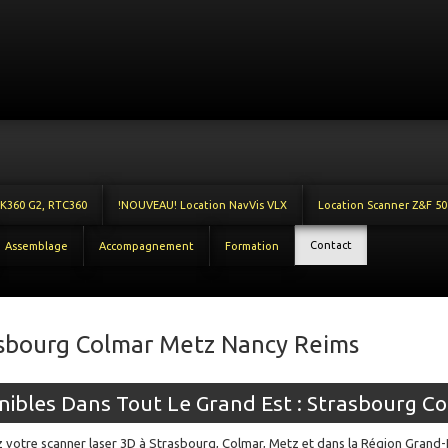
LK360 G2, RTC360
!NOUVEAU! Location NavVis VLX
Location Scanner Z&F 50
Contact
Assemblage
Accompagnement
Formation
rasbourg Colmar Metz Nancy Reims
nibles Dans Tout Le Grand Est : Strasbourg Co
 votre scanner laser 3D à Strasbourg, Colmar, Metz et dans la Région Grand-E