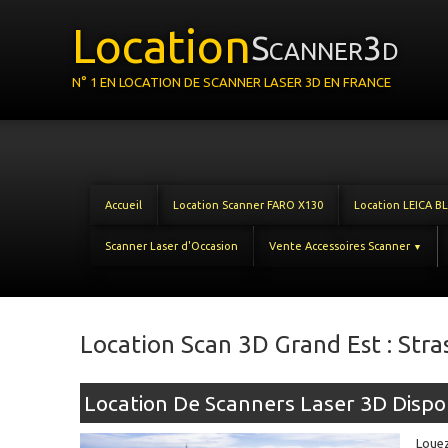
Location
Scanner3d
N° 1 EN LOCATION DE SCANNER LASER 3D EN FRANCE
Accueil
Location Scanner FARO X130
Location LEICA B
Scanner Laser d'Occasion
Vente Accessoires Scanner
▼
Location Scan 3D Grand Est : St
Location De Scanners Laser 3D Dispo
Louez