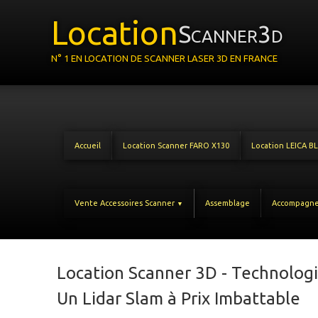
Location
Scanner3d
N° 1 EN LOCATION DE SCANNER LASER 3D EN FRANCE
Accueil
Location Scanner FARO X130
Location LEICA B
Vente Accessoires Scanner
Assemblage
Accompagn
▼
Location Scanner 3D - Technolog
Un Lidar Slam à Prix Imbattable