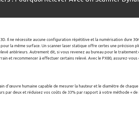
é 3D. Il ne nécessite aucune configuration répétitive et la numérisation dure 
 pour la même surface. Un scanner laser statique offre certes une précision p
 relevé antérieurs. Autrement dit, si vous revenez au bureau pour le traiteme
terrain et recommencer à effectuer certains relevé. Avec le PX80, assurez-vous 
 main d’œuvre humaine capable de mesurer la hauteur et le diamètre de chaque 
eurs par deux et réduisez vos coûts de 33% par rapport à votre méthode « de 
scanner slam plan 2d, location scanner slam pas cher, meilleur prix location scanner3d slam, loca