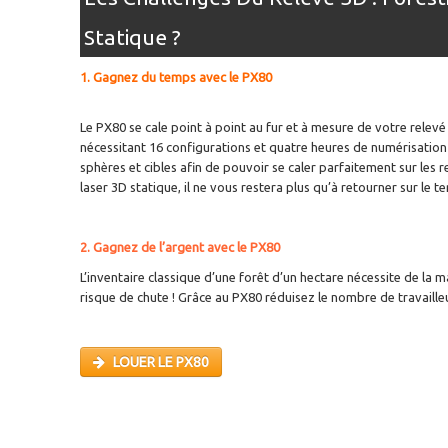
Statique ?
1. Gagnez du temps avec le PX80
Le PX80 se cale point à point au fur et à mesure de votre relev
nécessitant 16 configurations et quatre heures de numérisation
sphères et cibles afin de pouvoir se caler parfaitement sur les
laser 3D statique, il ne vous restera plus qu’à retourner sur le 
2. Gagnez de l’argent avec le PX80
L’inventaire classique d’une forêt d’un hectare nécessite de la
risque de chute ! Grâce au PX80 réduisez le nombre de travaill
LOUER LE PX80
Tags : location scanner slam, louer scanner slam, geometre scanner slam, louer 