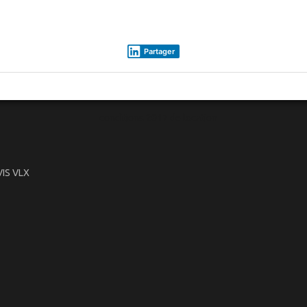
canner 3d mesure rapide, location px80, location px 80, laser 3d slam geometre, Scanner laser 3d
pareil releve slam, louer lidar slam 3d, louer slam lidar 3d, louer appareil mobile slam, louer s
Partager
conditions 2017 de location
IS VLX