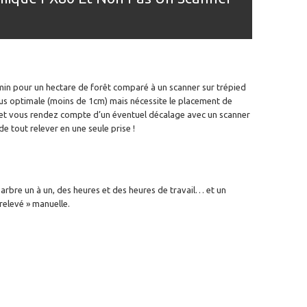
30min pour un hectare de forêt comparé à un scanner sur trépied
lus optimale (moins de 1cm) mais nécessite le placement de
nt et vous rendez compte d’un éventuel décalage avec un scanner
de tout relever en une seule prise !
arbre un à un, des heures et des heures de travail… et un
relevé » manuelle.
tion scanner slam px80, louer scanner slam px 80, location scanner technologie