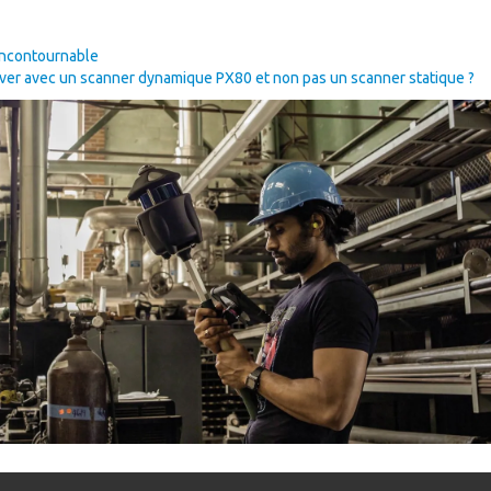
incontournable
lever avec un scanner dynamique PX80 et non pas un scanner statique ?