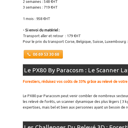
2 semaines : 548 €HT
3 semaines : 719 €HT
1 mois : 958 €HT
- Si envoi du matériel :
Transport aller et retour : 179 €HT
Pour le prix du transport Corse, Belgique, Suisse, Luxembourg :
06 69 53 30 68
Le PX80 By Paracosm : Le Scanner L
Forestiers, réduisez vos coûts de 33% grâce au relevé de votr
Le PX80 par Paracosm peut venir combler de nombreux secteurs d
les relevé de forêts, un scanner dynamique des plus légers ( 3 k
expertises, mais bel et bien aux personnes ayant un besoin de 
Les Challenges Du Relevé 3D : Fores