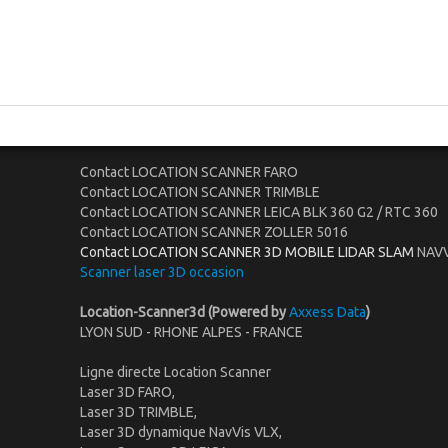
slam, louer scanner mobile à pied, loctaion scanner 3d ultra rapide, location s
geometre copropriété, location lidar slam, location lidar slam gnss, location ap
Contact LOCATION SCANNER FARO
Contact LOCATION SCANNER TRIMBLE
Contact LOCATION SCANNER LEICA BLK 360 G2 / RTC 360
Contact LOCATION SCANNER ZOLLER 5016
Contact LOCATION SCANNER 3D MOBILE LIDAR SLAM
NAVV
Scanner laser 3D occasion
Location-Scanner3d (Powered by
Axxess Data
)
LYON SUD - RHONE ALPES - FRANCE
Ligne directe Location Scanner
Laser 3D FARO,
Laser 3D TRIMBLE,
Laser 3D dynamique NavVis VLX,