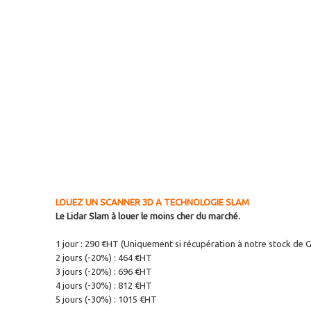
LOUEZ UN SCANNER 3D A TECHNOLOGIE SLAM
Le Lidar Slam à louer le moins cher du marché.
1 jour : 290 €HT (Uniquement si récupération à notre stock de G
2 jours (-20%) : 464 €HT
3 jours (-20%) : 696 €HT
4 jours (-30%) : 812 €HT
5 jours (-30%) : 1015 €HT