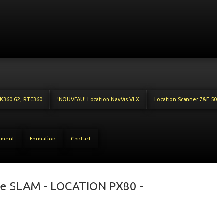
LK360 G2, RTC360
!NOUVEAU! Location NavVis VLX
Location Scanner Z&F 50
ement
Formation
Contact
ie SLAM - LOCATION PX80 -