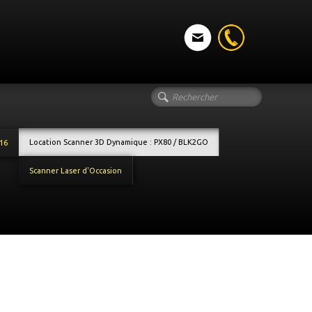
Location Scanner 3D Dynamique : PX80 / BLK2GO
16
Scanner Laser d'Occasion